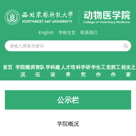
English
学校主页
联系我们
首页
学院概
师资队
学科建
人才培
科学研
学生工
党群工
校友之
况
伍
设
养
究
作
作
家
公示栏
学院概况