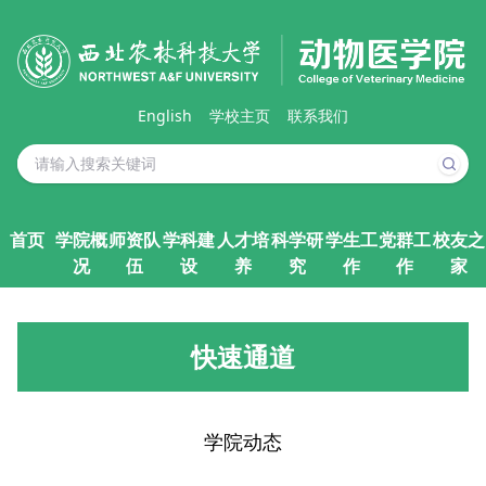
English
学校主页
联系我们
首页
学院概
师资队
学科建
人才培
科学研
学生工
党群工
校友之
况
伍
设
养
究
作
作
家
快速通道
学院动态