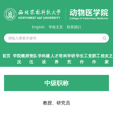
English
学校主页
联系我们
首页
学院概
师资队
学科建
人才培
科学研
学生工
党群工
校友之
况
伍
设
养
究
作
作
家
中级职称
教授、研究员