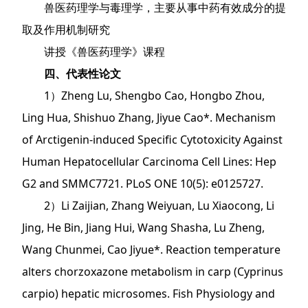
兽医药理学与毒理学，主要从事中药有效成分的提
取及作用机制研究
讲授《兽医药理学》课程
四、代表性论文
1）Zheng Lu, Shengbo Cao, Hongbo Zhou,
Ling Hua, Shishuo Zhang, Jiyue Cao*. Mechanism
of Arctigenin-induced Specific Cytotoxicity Against
Human Hepatocellular Carcinoma Cell Lines: Hep
G2 and SMMC7721. PLoS ONE 10(5): e0125727.
2）Li Zaijian, Zhang Weiyuan, Lu Xiaocong, Li
Jing, He Bin, Jiang Hui, Wang Shasha, Lu Zheng,
Wang Chunmei, Cao Jiyue*.
Reaction temperature
alters chorzoxazone metabolism in carp (Cyprinus
carpio) hepatic microsomes
. Fish Physiology and